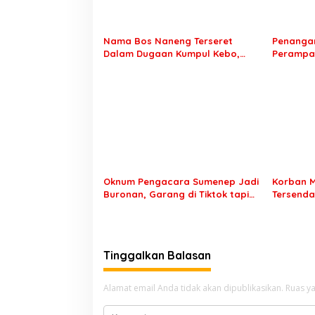
Nama Bos Naneng Terseret
Penangan
Dalam Dugaan Kumpul Kebo,
Perampas
Yoga Minta Orang Tuanya Juga
Kunjung 
Dipanggil Polisi
Setahun 
Oknum Pengacara Sumenep Jadi
Korban M
Buronan, Garang di Tiktok tapi
Tersenda
Ternyata Keok Dengan Laporan
Palsu Ke
Seorang Sopir
Pemicu
Tinggalkan Balasan
Alamat email Anda tidak akan dipublikasikan.
Ruas ya