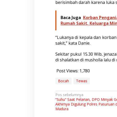
berisimbah darah karena luka se
a
D
i
g
Baca Juga
Korban Pengani
a
Rumah Sakit, Keluarga Mi
n
c
o
“Lukanya di kepala dan korban
T
sakit,” kata Danie.
e
t
Sekitar pukul 15.30 Wib, jenaz
a
n
di shalatkan di musholla lalu d
g
g
Post Views:
1,780
a
n
Bocah
Tewas
y
a
N
Pos sebelumnya
“Suhu” Saat Pelarian, DPO Minyak 
a
Akhirnya Digulung Polres Pasuruan d
v
Madura