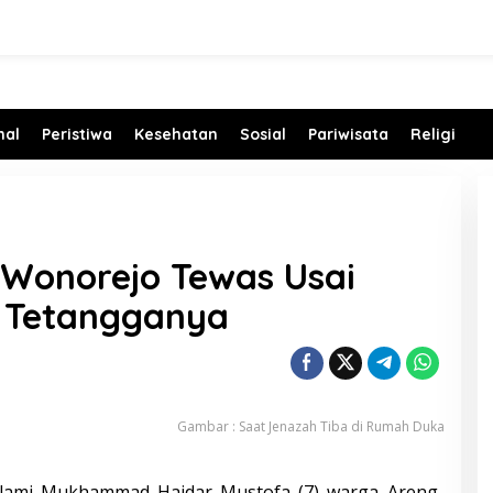
nal
Peristiwa
Kesehatan
Sosial
Pariwisata
Religi
i Wonorejo Tewas Usai
 Tetangganya
Gambar : Saat Jenazah Tiba di Rumah Duka
alami Mukhammad Haidar Mustofa (7) warga Areng-