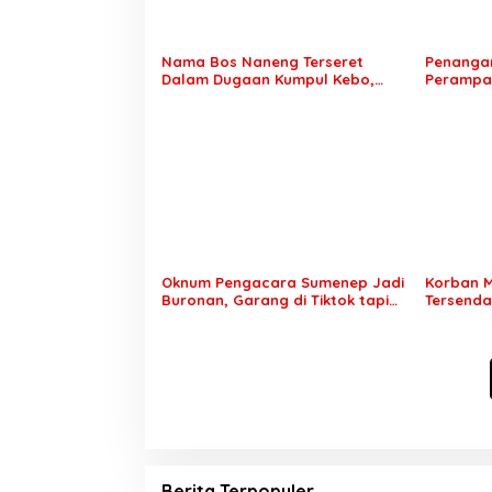
Nama Bos Naneng Terseret
Penangan
Dalam Dugaan Kumpul Kebo,
Perampas
Yoga Minta Orang Tuanya Juga
Kunjung 
Dipanggil Polisi
Setahun 
Oknum Pengacara Sumenep Jadi
Korban M
Buronan, Garang di Tiktok tapi
Tersenda
Ternyata Keok Dengan Laporan
Palsu Ke
Seorang Sopir
Pemicu
Berita Terpopuler