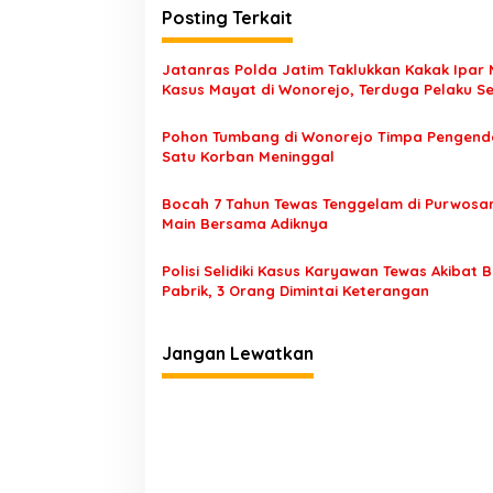
i
Posting Terkait
g
a
Jatanras Polda Jatim Taklukkan Kakak Ipar
s
Kasus Mayat di Wonorejo, Terduga Pelaku 
Datang Saat Otopsi
i
Pohon Tumbang di Wonorejo Timpa Pengend
p
Satu Korban Meninggal
o
Bocah 7 Tahun Tewas Tenggelam di Purwosar
s
Main Bersama Adiknya
Polisi Selidiki Kasus Karyawan Tewas Akibat B
Pabrik, 3 Orang Dimintai Keterangan
Jangan Lewatkan