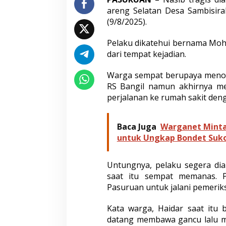
W
areng Selatan Desa Sambisir
o
(9/8/2025).
n
o
r
Pelaku dikatehui bernama Moh.
e
dari tempat kejadian.
j
o
Warga sempat berupaya menol
T
e
RS Bangil namun akhirnya men
w
perjalanan ke rumah sakit deng
a
s
U
Baca Juga
Warganet Minta 
s
untuk Ungkap Bondet Suk
a
i
K
Untungnya, pelaku segera di
e
saat itu sempat memanas. P
p
a
Pasuruan untuk jalani pemerik
l
a
Kata warga, Haidar saat itu 
n
datang membawa gancu lalu m
y