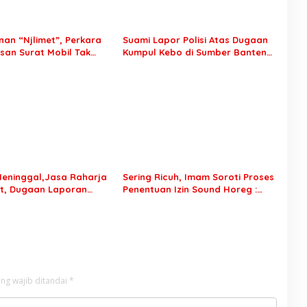
an “Njlimet”, Perkara
Suami Lapor Polisi Atas Dugaan
an Surat Mobil Tak
Kumpul Kebo di Sumber Banteng
Tersangka Padahal
Kejayan, Keluarga Minta Segera
di Polres Pasuruan
Ditangkap
eninggal,Jasa Raharja
Sering Ricuh, Imam Soroti Proses
t, Dugaan Laporan
Penentuan Izin Sound Horeg :
celakaan Tunggal Jadi
Jangan Asyik Keluarkan Izin Saja
ng wajib ditandai
*