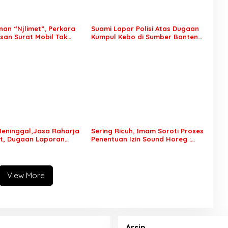
an “Njlimet”, Perkara
Suami Lapor Polisi Atas Dugaan
an Surat Mobil Tak
Kumpul Kebo di Sumber Banteng
Tersangka Padahal
Kejayan, Keluarga Minta Segera
di Polres Pasuruan
Ditangkap
eninggal,Jasa Raharja
Sering Ricuh, Imam Soroti Proses
t, Dugaan Laporan
Penentuan Izin Sound Horeg :
celakaan Tunggal Jadi
Jangan Asyik Keluarkan Izin Saja
View More
Arsip