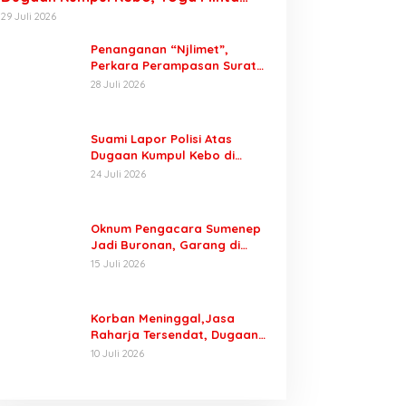
Orang Tuanya Juga Dipanggil Polisi
29 Juli 2026
Penanganan “Njlimet”,
Perkara Perampasan Surat
Mobil Tak Kunjung Tersangka
28 Juli 2026
Padahal Setahun di Polres
Pasuruan
Suami Lapor Polisi Atas
Dugaan Kumpul Kebo di
Sumber Banteng Kejayan,
24 Juli 2026
Keluarga Minta Segera
Ditangkap
Oknum Pengacara Sumenep
Jadi Buronan, Garang di
Tiktok tapi Ternyata Keok
15 Juli 2026
Dengan Laporan Seorang
Sopir
Korban Meninggal,Jasa
Raharja Tersendat, Dugaan
Laporan Palsu Kecelakaan
10 Juli 2026
Tunggal Jadi Pemicu