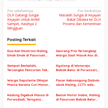
N
Pos sebelumnya
Pos berikutnya
DLH Datangi Sungai
Masalah Sungai di Kejayan
a
Kejayan Untuk Ambil
Bakal Dibawa ke DLH
v
Sampel, Hasilnya 2
Provinsi dan Kementrian
Mingguan
i
g
Posting Terkait
a
s
Dua Kali Disatroni Maling,
Seorang Pria Tertangkap
Emak Emak di Pasuruan
Warga Saat Masuk Kos di
i
Lakukan Aksi Heroik
Purwosari, Saat Dia Dibawa
p
ke Polres Pasuruan
Sempat Berkelahi,
Nyolong di Wonorejo
Tersangka Pencurian Tak
Babak Belur di Purwosari,
o
Berkutik Usai Dihajar Masa
Ngandang di Kantor Polisi
s
di Purwosari
Warga Sapulante Dihajar
Pasar Kebonagung Diobok-
Massa Karena Curi Motor
obok Maling, CCTV ada
Penonton Mberot
Cuma Rusak Monitornya
Kadung Digebuk Massa di
Bensin Motor Habis, Maling
Purwodadi, Ternyata
di Pasuruan Babak Belur
Tuduhan Tak Terbukti
Dihajar Warga