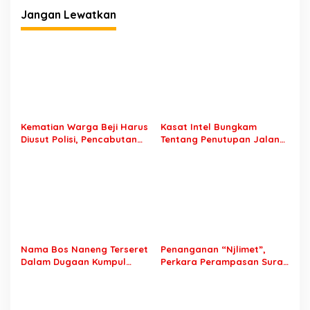
Jangan Lewatkan
Kematian Warga Beji Harus
Kasat Intel Bungkam
Diusut Polisi, Pencabutan
Tentang Penutupan Jalan
Laporan dan Penolakan
Karena Horeg di Wonosari
Autopsi Bukan Alasan
Wonorejo
Nama Bos Naneng Terseret
Penanganan “Njlimet”,
Dalam Dugaan Kumpul
Perkara Perampasan Surat
Kebo, Yoga Minta Orang
Mobil Tak Kunjung
Tuanya Juga Dipanggil
Tersangka Padahal
Polisi
Setahun di Polres Pasuruan