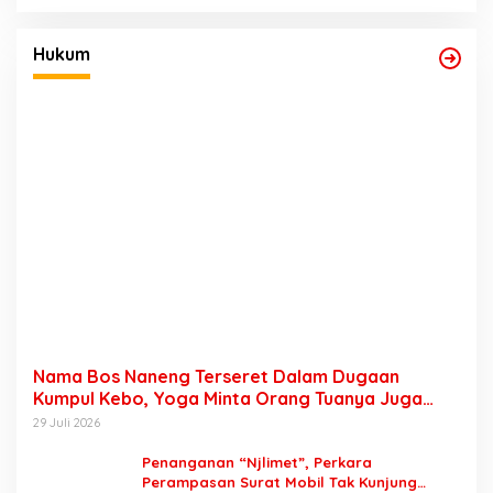
Hukum
Nama Bos Naneng Terseret Dalam Dugaan
Kumpul Kebo, Yoga Minta Orang Tuanya Juga
Dipanggil Polisi
29 Juli 2026
Penanganan “Njlimet”, Perkara
Perampasan Surat Mobil Tak Kunjung