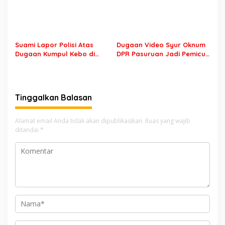
Suami Lapor Polisi Atas
Dugaan Video Syur Oknum
Dugaan Kumpul Kebo di
DPR Pasuruan Jadi Pemicu
Sumber Banteng Kejayan,
Mantan Sopir Dilaporkan ke
Keluarga Minta Segera
Polda Jatim
Ditangkap
Tinggalkan Balasan
Alamat email Anda tidak akan dipublikasikan.
Ruas yang wajib
ditandai
*