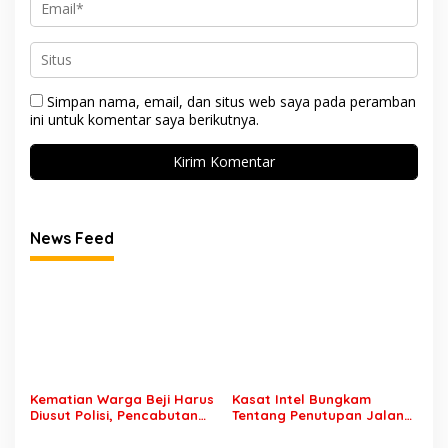
Simpan nama, email, dan situs web saya pada peramban
ini untuk komentar saya berikutnya.
News Feed
Kematian Warga Beji Harus
Kasat Intel Bungkam
Diusut Polisi, Pencabutan
Tentang Penutupan Jalan
Laporan dan Penolakan
Karena Horeg di Wonosari
Autopsi Bukan Alasan
Wonorejo