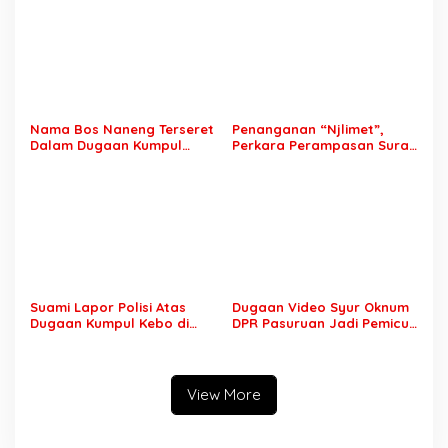
Nama Bos Naneng Terseret
Penanganan “Njlimet”,
Dalam Dugaan Kumpul
Perkara Perampasan Surat
Kebo, Yoga Minta Orang
Mobil Tak Kunjung
Tuanya Juga Dipanggil
Tersangka Padahal
Polisi
Setahun di Polres Pasuruan
Suami Lapor Polisi Atas
Dugaan Video Syur Oknum
Dugaan Kumpul Kebo di
DPR Pasuruan Jadi Pemicu
Sumber Banteng Kejayan,
Mantan Sopir Dilaporkan ke
Keluarga Minta Segera
Polda Jatim
Ditangkap
View More