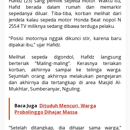
Hafidz (23) sang pemilik sepeda motor. Waktu itu,
n
Hafid berada dalam rumah dan memarkir
g
sepedanya diluar. Tiba-tiba, korban melihat dari
M
o
jendela kalau sepeda motor Honda Beat nopol N
t
2554 TV miliknya sedang dibawa terduga pelaku.
o
r
“Posisi motornya nggak dikunci stir, karena baru
dipakai ibu,” ujar Hafidz.
Melihat sepeda digondol, Hafidz langsung
berteriak “Maling-maling”. Kerasnya teriakan
korban, akhirnya sampai ke telinga warga.
Sejumlah orang akhirnya melakukan pengejaran
dan akhirnya dia tertangkap di area Masjid Al-
Mukhtar, Sumberanyar, Nguling.
Baca Juga
Dituduh Mencuri, Warga
Probolinggo Dihajar Massa
“Setelah ditangkap, dia dihajar sama warga,”