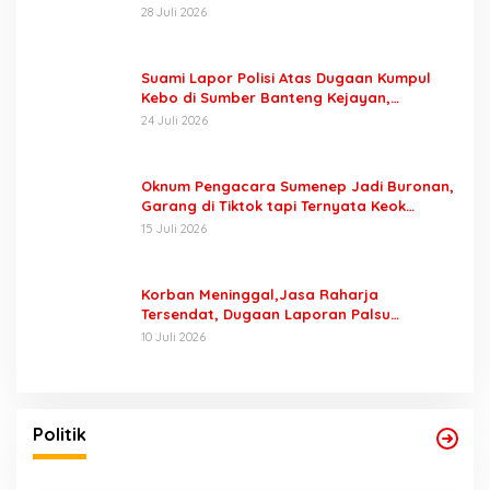
Tersangka Padahal Setahun di Polres
28 Juli 2026
Pasuruan
Suami Lapor Polisi Atas Dugaan Kumpul
Kebo di Sumber Banteng Kejayan,
Keluarga Minta Segera Ditangkap
24 Juli 2026
Oknum Pengacara Sumenep Jadi Buronan,
Garang di Tiktok tapi Ternyata Keok
Dengan Laporan Seorang Sopir
15 Juli 2026
Korban Meninggal,Jasa Raharja
Tersendat, Dugaan Laporan Palsu
Kecelakaan Tunggal Jadi Pemicu
10 Juli 2026
Politik