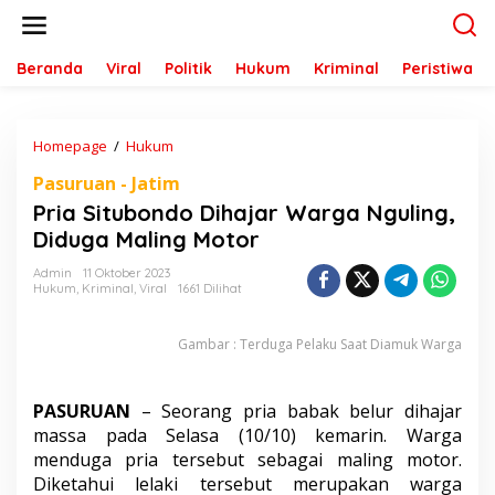
L
e
w
a
Beranda
Viral
Politik
Hukum
Kriminal
Peristiwa
t
i
k
Homepage
/
Hukum
P
e
r
k
Pasuruan - Jatim
i
o
a
n
Pria Situbondo Dihajar Warga Nguling,
S
t
Diduga Maling Motor
i
e
t
n
Admin
11 Oktober 2023
u
Hukum
,
Kriminal
,
Viral
1661 Dilihat
b
o
n
Gambar : Terduga Pelaku Saat Diamuk Warga
d
o
D
PASURUAN
– Seorang pria babak belur dihajar
i
massa pada Selasa (10/10) kemarin. Warga
h
menduga pria tersebut sebagai maling motor.
a
Diketahui lelaki tersebut merupakan warga
j