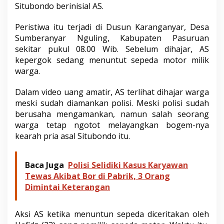
a
Situbondo berinisial AS.
r
W
Peristiwa itu terjadi di Dusun Karanganyar, Desa
a
Sumberanyar Nguling, Kabupaten Pasuruan
r
sekitar pukul 08.00 Wib. Sebelum dihajar, AS
g
a
kepergok sedang menuntut sepeda motor milik
N
warga.
g
u
Dalam video uang amatir, AS terlihat dihajar warga
l
meski sudah diamankan polisi. Meski polisi sudah
i
n
berusaha mengamankan, namun salah seorang
g
warga tetap ngotot melayangkan bogem-nya
,
kearah pria asal Situbondo itu.
D
i
d
Baca Juga
Polisi Selidiki Kasus Karyawan
u
Tewas Akibat Bor di Pabrik, 3 Orang
g
a
Dimintai Keterangan
M
a
l
Aksi AS ketika menuntun sepeda diceritakan oleh
i