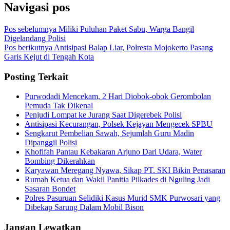
Navigasi pos
Pos sebelumnya
Miliki Puluhan Paket Sabu, Warga Bangil
Digelandang Polisi
Pos berikutnya
Antisipasi Balap Liar, Polresta Mojokerto Pasang
Garis Kejut di Tengah Kota
Posting Terkait
Purwodadi Mencekam, 2 Hari Diobok-obok Gerombolan
Pemuda Tak Dikenal
Penjudi Lompat ke Jurang Saat Digerebek Polisi
Antisipasi Kecurangan, Polsek Kejayan Mengecek SPBU
Sengkarut Pembelian Sawah, Sejumlah Guru Madin
Dipanggil Polisi
Khofifah Pantau Kebakaran Arjuno Dari Udara, Water
Bombing Dikerahkan
Karyawan Meregang Nyawa, Sikap PT. SKI Bikin Penasaran
Rumah Ketua dan Wakil Panitia Pilkades di Nguling Jadi
Sasaran Bondet
Polres Pasuruan Selidiki Kasus Murid SMK Purwosari yang
Dibekap Sarung Dalam Mobil Bison
Jangan Lewatkan