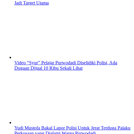
Jadi Target Utama
Video “Syur” Pelajar Purwodadi Diselidiki Polisi, Ada
Dugaan Dijual 10 Ribu Sekali Lihat
Yudi Mustofa Bakal Lapor Polisi Untuk Jerat Terduga Palaku
Perkosaan yang Dialami Warga Purwodadi