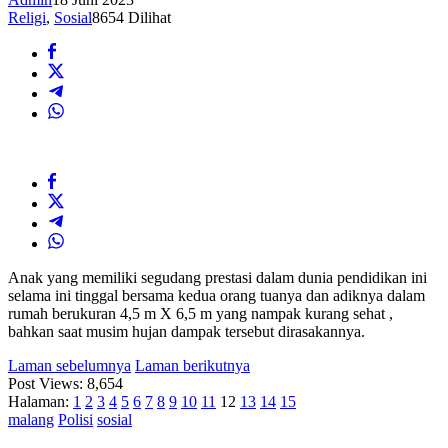
Religi
,
Sosial
8654 Dilihat
Anak yang memiliki segudang prestasi dalam dunia pendidikan ini
selama ini tinggal bersama kedua orang tuanya dan adiknya dalam
rumah berukuran 4,5 m X 6,5 m yang nampak kurang sehat ,
bahkan saat musim hujan dampak tersebut dirasakannya.
Laman sebelumnya
Laman berikutnya
Post Views:
8,654
Halaman:
1
2
3
4
5
6
7
8
9
10
11
12
13
14
15
malang
Polisi
sosial