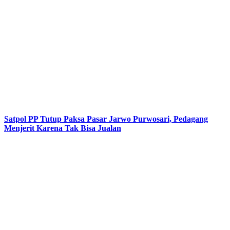
Satpol PP Tutup Paksa Pasar Jarwo Purwosari, Pedagang
Menjerit Karena Tak Bisa Jualan