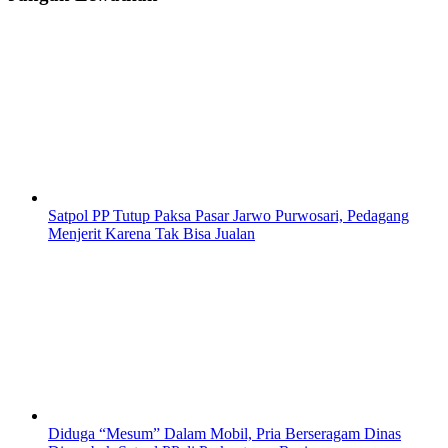
Satpol PP Tutup Paksa Pasar Jarwo Purwosari, Pedagang
Menjerit Karena Tak Bisa Jualan
Diduga “Mesum” Dalam Mobil, Pria Berseragam Dinas