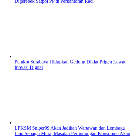
Digerebek Satpol PP di Perkantoran Raci
Pemkot Surabaya Hidupkan Gedung Diklat Prigen Lewat
Inovasi Digital
LPKSM Sniper99 Akan Jadikan Wartawan dan Lembaga
Lain Sebagai Mitra, Masalah Perlindungan Konsumen Akan