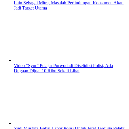
Lain Sebagai Mitra, Masalah Perlindungan Konsumen Akan
Jadi Target Utama
Video “Syur” Pelajar Purwodadi Diselidiki Polisi, Ada
Dugaan Dijual 10 Ribu Sekali Lihat
Yudi Mustofa Bakal Lapor Polisi Untuk Jerat Terduga Palaku