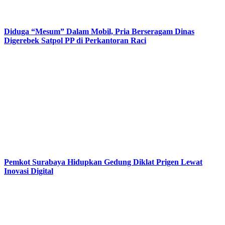
Diduga “Mesum” Dalam Mobil, Pria Berseragam Dinas
Digerebek Satpol PP di Perkantoran Raci
Pemkot Surabaya Hidupkan Gedung Diklat Prigen Lewat
Inovasi Digital