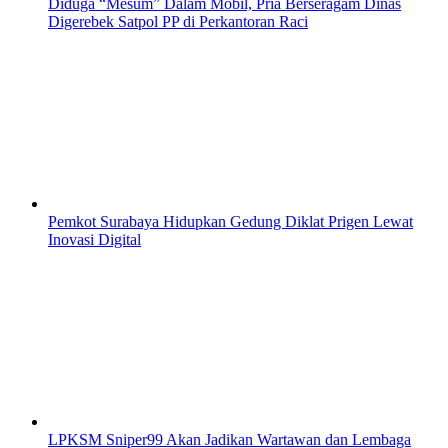
Diduga “Mesum” Dalam Mobil, Pria Berseragam Dinas
Digerebek Satpol PP di Perkantoran Raci
Pemkot Surabaya Hidupkan Gedung Diklat Prigen Lewat
Inovasi Digital
LPKSM Sniper99 Akan Jadikan Wartawan dan Lembaga