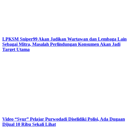
LPKSM Sniper99 Akan Jadikan Wartawan dan Lembaga Lain
Sebagai Mitra, Masalah Perlindungan Konsumen Akan Jadi
Target Utama
Video “Syur” Pelajar Purwodadi Diselidiki Polisi, Ada Dugaan
Dijual 10 Ribu Sekali Lihat