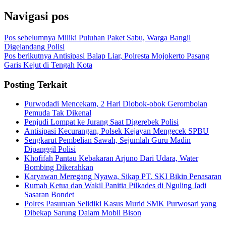
Navigasi pos
Pos sebelumnya
Miliki Puluhan Paket Sabu, Warga Bangil
Digelandang Polisi
Pos berikutnya
Antisipasi Balap Liar, Polresta Mojokerto Pasang
Garis Kejut di Tengah Kota
Posting Terkait
Purwodadi Mencekam, 2 Hari Diobok-obok Gerombolan
Pemuda Tak Dikenal
Penjudi Lompat ke Jurang Saat Digerebek Polisi
Antisipasi Kecurangan, Polsek Kejayan Mengecek SPBU
Sengkarut Pembelian Sawah, Sejumlah Guru Madin
Dipanggil Polisi
Khofifah Pantau Kebakaran Arjuno Dari Udara, Water
Bombing Dikerahkan
Karyawan Meregang Nyawa, Sikap PT. SKI Bikin Penasaran
Rumah Ketua dan Wakil Panitia Pilkades di Nguling Jadi
Sasaran Bondet
Polres Pasuruan Selidiki Kasus Murid SMK Purwosari yang
Dibekap Sarung Dalam Mobil Bison