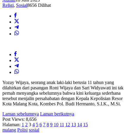
Religi
,
Sosial
8656 Dilihat
Yozay Wijaya, seorang anak laki-laki berusia 11 tahun yang
dilahirkan dari pasangan Roni Wijaya dan Sari Widyawati ini tak
pernah menyangka sebelumnya bahwa kini keluarga sederhana
tersebut menjalin persahabatan dengan Kepala Kepolisian Resor
Kota Malang Kota, Kombes Pol. Budi Hermanto, S.I.K., M.Si.
Laman sebelumnya
Laman berikutnya
Post Views:
8,656
Halaman:
1
2
3
4
5
6
7
8
9
10
11
12
13
14
15
malang
Polisi
sosial