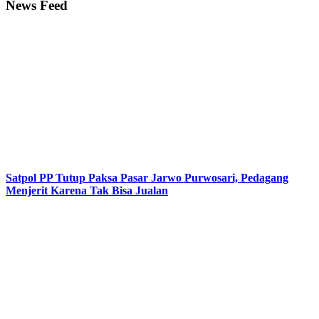
News Feed
Satpol PP Tutup Paksa Pasar Jarwo Purwosari, Pedagang
Menjerit Karena Tak Bisa Jualan