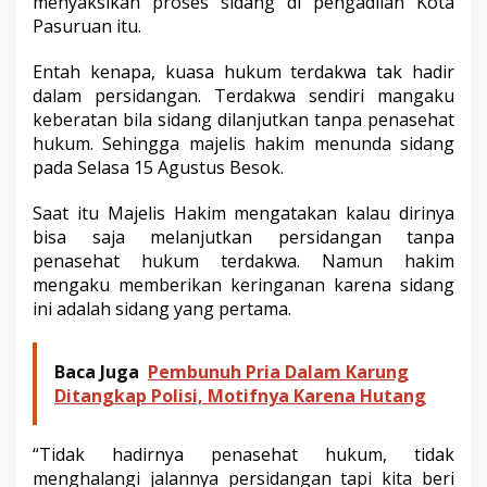
menyaksikan proses sidang di pengadilan Kota
s
Pasuruan itu.
u
r
u
Entah kenapa, kuasa hukum terdakwa tak hadir
a
dalam persidangan. Terdakwa sendiri mangaku
n
keberatan bila sidang dilanjutkan tanpa penasehat
D
hukum. Sehingga majelis hakim menunda sidang
i
pada Selasa 15 Agustus Besok.
t
u
n
Saat itu Majelis Hakim mengatakan kalau dirinya
d
bisa saja melanjutkan persidangan tanpa
a
penasehat hukum terdakwa. Namun hakim
K
mengaku memberikan keringanan karena sidang
a
r
ini adalah sidang yang pertama.
e
n
a
Baca Juga
Pembunuh Pria Dalam Karung
P
Ditangkap Polisi, Motifnya Karena Hutang
e
n
g
“Tidak hadirnya penasehat hukum, tidak
a
menghalangi jalannya persidangan tapi kita beri
c