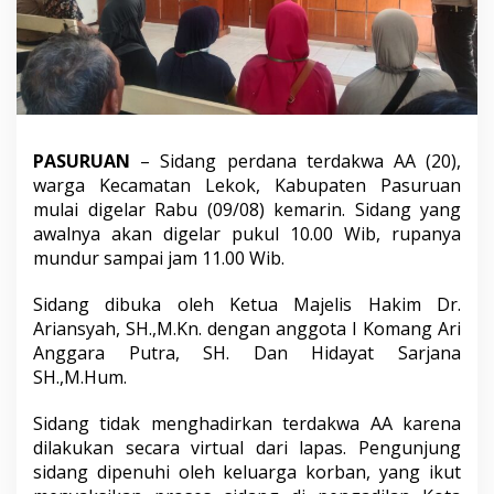
P
e
m
b
u
n
u
h
PASURUAN
– Sidang perdana terdakwa AA (20),
a
warga Kecamatan Lekok, Kabupaten Pasuruan
n
d
mulai digelar Rabu (09/08) kemarin. Sidang yang
i
awalnya akan digelar pukul 10.00 Wib, rupanya
S
mundur sampai jam 11.00 Wib.
t
a
Sidang dibuka oleh Ketua Majelis Hakim Dr.
d
i
Ariansyah, SH.,M.Kn. dengan anggota I Komang Ari
o
Anggara Putra, SH. Dan Hidayat Sarjana
n
SH.,M.Hum.
K
o
Sidang tidak menghadirkan terdakwa AA karena
t
a
dilakukan secara virtual dari lapas. Pengunjung
P
sidang dipenuhi oleh keluarga korban, yang ikut
a