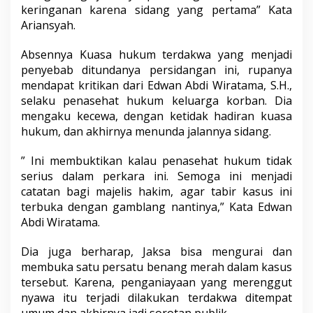
a
keringanan karena sidang yang pertama” Kata
r
Ariansyah.
a
T
Absennya Kuasa hukum terdakwa yang menjadi
e
penyebab ditundanya persidangan ini, rupanya
r
d
mendapat kritikan dari Edwan Abdi Wiratama, S.H.,
a
selaku penasehat hukum keluarga korban. Dia
k
mengaku kecewa, dengan ketidak hadiran kuasa
w
hukum, dan akhirnya menunda jalannya sidang.
a
T
a
” Ini membuktikan kalau penasehat hukum tidak
k
serius dalam perkara ini. Semoga ini menjadi
D
catatan bagi majelis hakim, agar tabir kasus ini
a
terbuka dengan gamblang nantinya,” Kata Edwan
t
Abdi Wiratama.
a
n
g
Dia juga berharap, Jaksa bisa mengurai dan
membuka satu persatu benang merah dalam kasus
tersebut. Karena, penganiayaan yang merenggut
nyawa itu terjadi dilakukan terdakwa ditempat