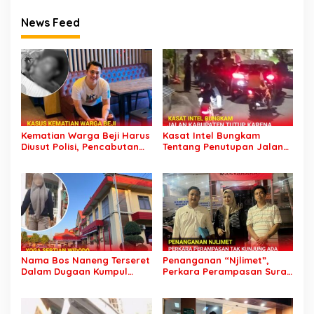
News Feed
Kematian Warga Beji Harus
Kasat Intel Bungkam
Diusut Polisi, Pencabutan
Tentang Penutupan Jalan
Laporan dan Penolakan
Karena Horeg di Wonosari
Autopsi Bukan Alasan
Wonorejo
Nama Bos Naneng Terseret
Penanganan “Njlimet”,
Dalam Dugaan Kumpul
Perkara Perampasan Surat
Kebo, Yoga Minta Orang
Mobil Tak Kunjung
Tuanya Juga Dipanggil
Tersangka Padahal
Polisi
Setahun di Polres Pasuruan