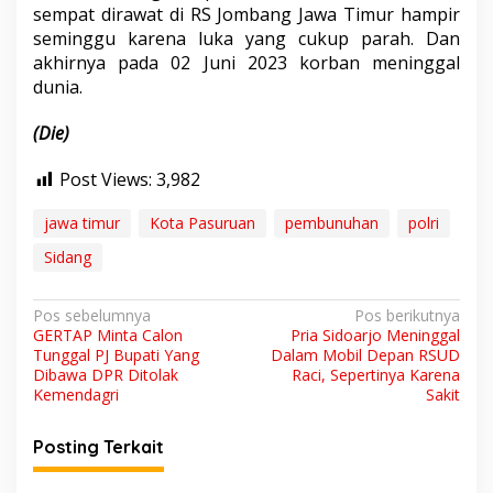
sempat dirawat di RS Jombang Jawa Timur hampir
seminggu karena luka yang cukup parah. Dan
akhirnya pada 02 Juni 2023 korban meninggal
dunia.
(Die)
Post Views:
3,982
jawa timur
Kota Pasuruan
pembunuhan
polri
Sidang
N
Pos sebelumnya
Pos berikutnya
GERTAP Minta Calon
Pria Sidoarjo Meninggal
a
Tunggal PJ Bupati Yang
Dalam Mobil Depan RSUD
v
Dibawa DPR Ditolak
Raci, Sepertinya Karena
Kemendagri
Sakit
i
g
Posting Terkait
a