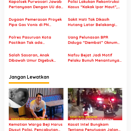
s
Kapolsek Purwosari Jawab
Polisi Lakukan Rekontruksi
Pertanyaan Dengan UU dan
Kasus “Kakak Ipar Maut”,
i
Perkap tentang Informasi
Fara Dihabisi di Batu Lalu
p
Yang Dikecualikan,
Dibuang di Pasuruan
Dugaan Pemerasan Proyek
Sakit Hati Tak Dikasih
Tepatkah Isinya?
Pipa Gas Vonis di PN
Hutang Latar Belakangi
o
Bangil, Pengacara Masih
Pembunuhan di Purwosari,
s
Pikir Pikir
Pelaku Dibekuk Polisi
Polres Pasuruan Kota
Uang Pelunasan BPR
Pastikan Tak ada
Diduga “Diembat” Oknum
Pemukulan Dalam Peristiwa
Pengacara : Saya Tunggu
Kecelakaan yang
Itikad Baiknya
Salah Sasaran, Anak
Nafsu Bejat Jadi Motif
Korbannya Meninggal
Dibawah Umur Digebuk
Pelaku Bunuh Menantunya
Masa, Pelaku Tak
Yang Sedang Hamil
Terdeteksi
Jangan Lewatkan
Kematian Warga Beji Harus
Kasat Intel Bungkam
Diusut Polisi, Pencabutan
Tentang Penutupan Jalan