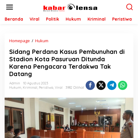
L
e
w
a
Beranda
Viral
Politik
Hukum
Kriminal
Peristiwa
t
i
k
Homepage
/
Hukum
S
e
i
k
Sidang Perdana Kasus Pembunuhan di
d
o
a
n
Stadion Kota Pasuruan Ditunda
n
t
Karena Pengacara Terdakwa Tak
g
e
Datang
P
n
e
Admin
10 Agustus 2023
r
Hukum
,
Kriminal
,
Peristiwa
,
Viral
3982 Dilihat
d
a
n
a
K
a
s
u
s