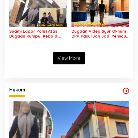
Suami Lapor Polisi Atas
Dugaan Video Syur Oknum
Dugaan Kumpul Kebo di
DPR Pasuruan Jadi Pemicu
Sumber Banteng Kejayan,
Mantan Sopir Dilaporkan ke
Keluarga Minta Segera
Polda Jatim
Ditangkap
View More
Hukum