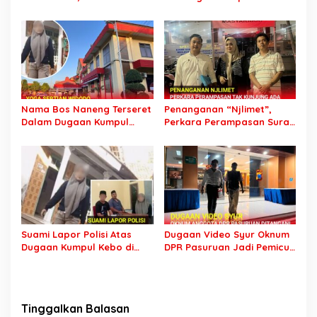
Laporan dan Penolakan
Karena Horeg di Wonosari
Autopsi Bukan Alasan
Wonorejo
Nama Bos Naneng Terseret
Penanganan “Njlimet”,
Dalam Dugaan Kumpul
Perkara Perampasan Surat
Kebo, Yoga Minta Orang
Mobil Tak Kunjung
Tuanya Juga Dipanggil
Tersangka Padahal
Polisi
Setahun di Polres Pasuruan
Suami Lapor Polisi Atas
Dugaan Video Syur Oknum
Dugaan Kumpul Kebo di
DPR Pasuruan Jadi Pemicu
Sumber Banteng Kejayan,
Mantan Sopir Dilaporkan ke
Keluarga Minta Segera
Polda Jatim
Ditangkap
Tinggalkan Balasan