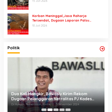
15 Juli 2026
Korban Meninggal,Jasa Raharja
Tersendat, Dugaan Laporan Palsu
Kecelakaan Tunggal Jadi Pemicu
10 Juli 2026
Politik
,
Dua Kali Mangkir, Bawaslu Kirim Rekom
T
Dugaan Pelanggaran Netralitas PJ Kades
D
Karangasem ke BKN Jakarta
Di Hukum, Pemerintah, Politik
|
5 November 2024
Di