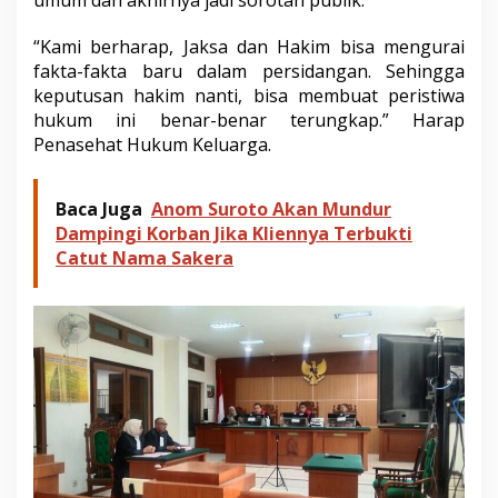
umum dan akhirnya jadi sorotan publik.
“Kami berharap, Jaksa dan Hakim bisa mengurai
fakta-fakta baru dalam persidangan. Sehingga
keputusan hakim nanti, bisa membuat peristiwa
hukum ini benar-benar terungkap.” Harap
Penasehat Hukum Keluarga.
Baca Juga
Anom Suroto Akan Mundur
Dampingi Korban Jika Kliennya Terbukti
Catut Nama Sakera