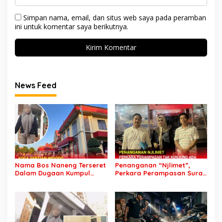
Simpan nama, email, dan situs web saya pada peramban
ini untuk komentar saya berikutnya.
News Feed
Nama Bos Naneng Terseret
Penanganan “Njlimet”,
Dalam Dugaan Kumpul
Perkara Perampasan Surat
Kebo, Yoga Minta Orang
Mobil Tak Kunjung
Tuanya Juga Dipanggil
Tersangka Padahal
Polisi
Setahun di Polres Pasuruan