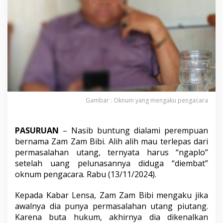
d
u
g
a
"
D
i
e
m
b
a
Gambar : Oknum yang mengaku pengacara
t
"
O
k
PASURUAN
– Nasib buntung dialami perempuan
n
bernama Zam Zam Bibi. Alih alih mau terlepas dari
u
permasalahan utang, ternyata harus “ngaplo”
m
setelah uang pelunasannya diduga “diembat”
P
oknum pengacara. Rabu (13/11/2024).
e
n
g
Kepada Kabar Lensa, Zam Zam Bibi mengaku jika
a
awalnya dia punya permasalahan utang piutang.
c
Karena buta hukum, akhirnya dia dikenalkan
a