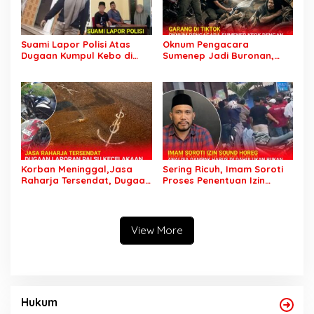
Suami Lapor Polisi Atas
Oknum Pengacara
Dugaan Kumpul Kebo di
Sumenep Jadi Buronan,
Sumber Banteng Kejayan,
Garang di Tiktok tapi
Keluarga Minta Segera
Ternyata Keok Dengan
Ditangkap
Laporan Seorang Sopir
Korban Meninggal,Jasa
Sering Ricuh, Imam Soroti
Raharja Tersendat, Dugaan
Proses Penentuan Izin
Laporan Palsu Kecelakaan
Sound Horeg : Jangan
Tunggal Jadi Pemicu
Asyik Keluarkan Izin Saja
View More
Hukum