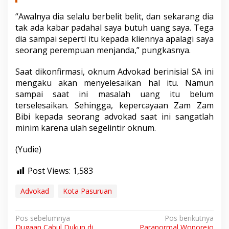
“Awalnya dia selalu berbelit belit, dan sekarang dia
tak ada kabar padahal saya butuh uang saya. Tega
dia sampai seperti itu kepada kliennya apalagi saya
seorang perempuan menjanda,” pungkasnya.
Saat dikonfirmasi, oknum Advokad berinisial SA ini
mengaku akan menyelesaikan hal itu. Namun
sampai saat ini masalah uang itu belum
terselesaikan. Sehingga, kepercayaan Zam Zam
Bibi kepada seorang advokad saat ini sangatlah
minim karena ulah segelintir oknum.
(Yudie)
Post Views:
1,583
Advokad
Kota Pasuruan
N
Pos sebelumnya
Pos berikutnya
Dugaan Cabul Dukun di
Paranormal Wonorejo