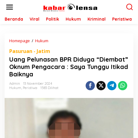
L
e
w
a
Beranda
Viral
Politik
Hukum
Kriminal
Peristiwa
t
i
k
Homepage
/
Hukum
U
e
a
k
Pasuruan - Jatim
n
o
g
n
Uang Pelunasan BPR Diduga “Diembat”
P
t
Oknum Pengacara : Saya Tunggu Itikad
e
e
Baiknya
l
n
u
Admin
13 November 2024
n
Hukum
,
Peristiwa
1583 Dilihat
a
s
a
n
B
P
R
D
i