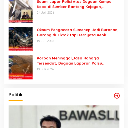
Suami Lapor Polisi Atas Dugaan Kumpul
Kebo di Sumber Banteng Kejayan,
Keluarga Minta Segera Ditangkap
24 Juli 2026
Oknum Pengacara Sumenep Jadi Buronan,
Garang di Tiktok tapi Ternyata Keok
Dengan Laporan Seorang Sopir
15 Juli 2026
Korban Meninggal,Jasa Raharja
Tersendat, Dugaan Laporan Palsu
Kecelakaan Tunggal Jadi Pemicu
10 Juli 2026
Politik