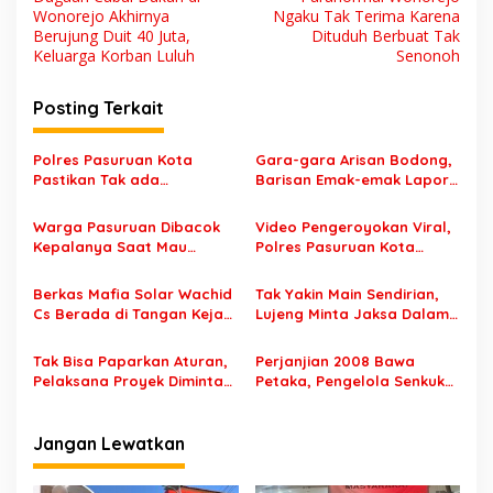
a
Wonorejo Akhirnya
Ngaku Tak Terima Karena
v
Berujung Duit 40 Juta,
Dituduh Berbuat Tak
Keluarga Korban Luluh
Senonoh
i
g
Posting Terkait
a
s
Polres Pasuruan Kota
Gara-gara Arisan Bodong,
Pastikan Tak ada
Barisan Emak-emak Lapor
i
Pemukulan Dalam Peristiwa
Polisi
p
Kecelakaan yang
Warga Pasuruan Dibacok
Video Pengeroyokan Viral,
Korbannya Meninggal
Kepalanya Saat Mau
Polres Pasuruan Kota
o
Cegah Keributan
Belum Dapat Laporan
s
Berkas Mafia Solar Wachid
Tak Yakin Main Sendirian,
Cs Berada di Tangan Kejari
Lujeng Minta Jaksa Dalami
Kota Pasuruan
Korupsi Senkuko
Tak Bisa Paparkan Aturan,
Perjanjian 2008 Bawa
Pelaksana Proyek Diminta
Petaka, Pengelola Senkuko
Ganti Besi Tulangan
Digulung Jaksa
Jangan Lewatkan