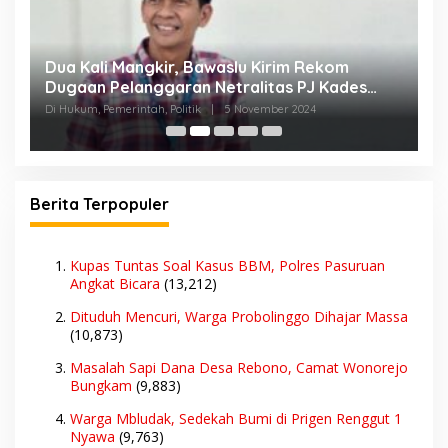
,
Dua Kali Mangkir, Bawaslu Kirim Rekom
T
Dugaan Pelanggaran Netralitas PJ Kades
D
Karangasem ke BKN Jakarta
Di Hukum, Pemerintah, Politik
|
5 November 2024
Di
Berita Terpopuler
Kupas Tuntas Soal Kasus BBM, Polres Pasuruan
Angkat Bicara
(13,212)
Dituduh Mencuri, Warga Probolinggo Dihajar Massa
(10,873)
Masalah Sapi Dana Desa Rebono, Camat Wonorejo
Bungkam
(9,883)
Warga Mbludak, Sedekah Bumi di Prigen Renggut 1
Nyawa
(9,763)