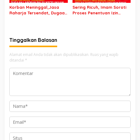
Korban Meninggal,Jasa
Sering Ricuh, Imam Soroti
Raharja Tersendat, Dugaan
Proses Penentuan Izin
Laporan Palsu Kecelakaan
Sound Horeg : Jangan
Tunggal Jadi Pemicu
Asyik Keluarkan Izin Saja
Tinggalkan Balasan
Alamat email Anda tidak akan dipublikasikan.
Ruas yang wajib
ditandai
*