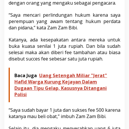
dengan orang yang mengaku sebagai pengacara.
r
a
:
“Saya mencari perlindungan hukum karena saya
S
perempuan yang awam tentang hukum perdata
a
dan pidana,” kata Zam Zam Bibi.
y
a
T
Katanya, ada kesepakatan antara mereka untuk
u
buka kuasa senilai 1 juta rupiah. Dan bila sudah
n
selesai maka akan diberi fee tambahan atau biasa
g
disebut succes fee sebesar satu juta rupiah.
g
u
I
Baca Juga
Uang Setengah Miliar "Jerat"
t
i
Hafid Warga Kurung Kejayan Dalam
k
Dugaan Tipu Gelap, Kasusnya Ditangani
a
Polisi
d
B
a
“Saya sudah bayar 1 juta dan sukses fee 500 karena
i
katanya mau beli obat,” imbuh Zam Zam Bibi.
k
n
y
Selain itu, dia mengaku menyerahkan uang 6 juta