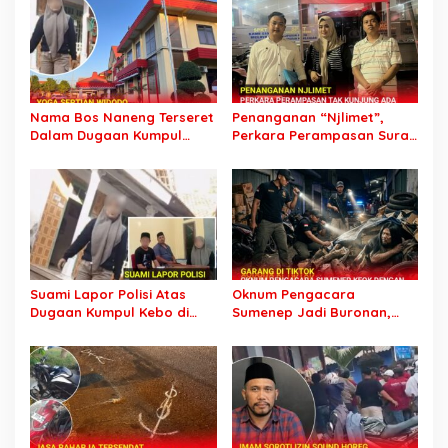
Nama Bos Naneng Terseret
Penanganan “Njlimet”,
Dalam Dugaan Kumpul
Perkara Perampasan Surat
Kebo, Yoga Minta Orang
Mobil Tak Kunjung
Tuanya Juga Dipanggil
Tersangka Padahal
Polisi
Setahun di Polres Pasuruan
Suami Lapor Polisi Atas
Oknum Pengacara
Dugaan Kumpul Kebo di
Sumenep Jadi Buronan,
Sumber Banteng Kejayan,
Garang di Tiktok tapi
Keluarga Minta Segera
Ternyata Keok Dengan
Ditangkap
Laporan Seorang Sopir