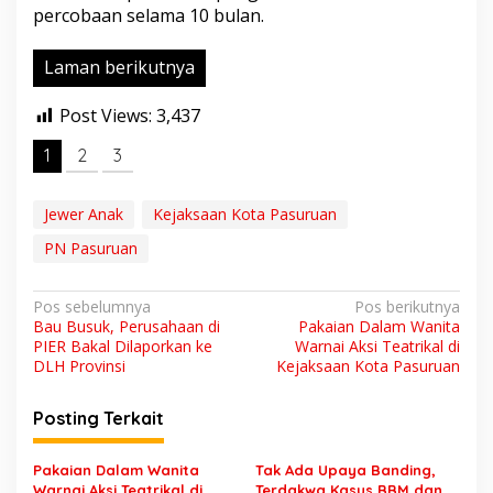
percobaan selama 10 bulan.
Laman berikutnya
Post Views:
3,437
1
2
3
Jewer Anak
Kejaksaan Kota Pasuruan
PN Pasuruan
N
Pos sebelumnya
Pos berikutnya
Bau Busuk, Perusahaan di
Pakaian Dalam Wanita
a
PIER Bakal Dilaporkan ke
Warnai Aksi Teatrikal di
v
DLH Provinsi
Kejaksaan Kota Pasuruan
i
Posting Terkait
g
a
Pakaian Dalam Wanita
Tak Ada Upaya Banding,
Warnai Aksi Teatrikal di
Terdakwa Kasus BBM dan