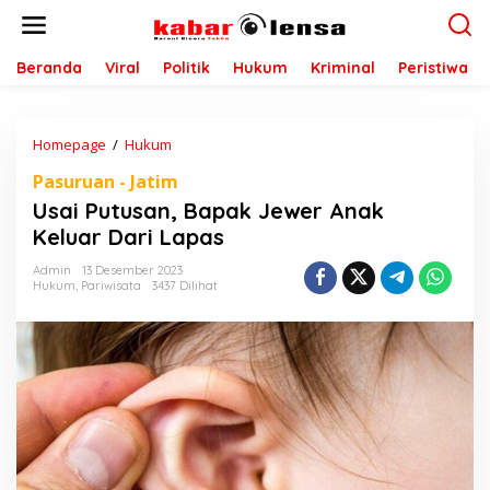
L
e
w
a
Beranda
Viral
Politik
Hukum
Kriminal
Peristiwa
t
i
k
Homepage
/
Hukum
U
e
s
k
Pasuruan - Jatim
a
o
i
n
Usai Putusan, Bapak Jewer Anak
P
t
Keluar Dari Lapas
u
e
t
n
Admin
13 Desember 2023
u
Hukum
,
Pariwisata
3437 Dilihat
s
a
n
,
B
a
p
a
k
J