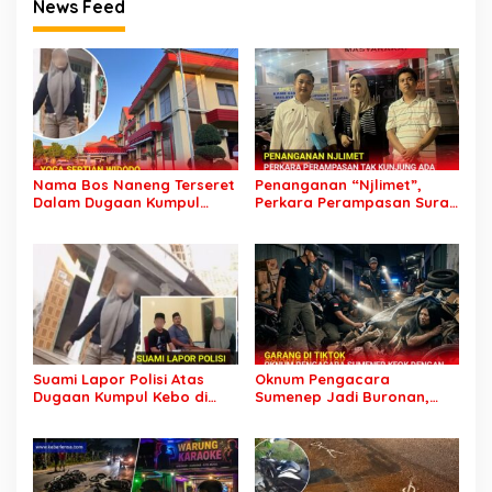
News Feed
Nama Bos Naneng Terseret
Penanganan “Njlimet”,
Dalam Dugaan Kumpul
Perkara Perampasan Surat
Kebo, Yoga Minta Orang
Mobil Tak Kunjung
Tuanya Juga Dipanggil
Tersangka Padahal
Polisi
Setahun di Polres Pasuruan
Suami Lapor Polisi Atas
Oknum Pengacara
Dugaan Kumpul Kebo di
Sumenep Jadi Buronan,
Sumber Banteng Kejayan,
Garang di Tiktok tapi
Keluarga Minta Segera
Ternyata Keok Dengan
Ditangkap
Laporan Seorang Sopir