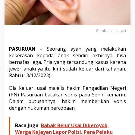
e
w
e
r
A
n
Gambar : Ilustrasi
a
k
K
PASURUAN
– Seorang ayah yang melakukan
e
kekerasan kepada anak sendiri akhirnya bisa
l
bernafas lega. Pria yang tersandung kasus karena
u
a
jewer anaknya itu kini sudah keluar dari tahanan.
r
Rabu (13/12/2023).
D
a
Dia keluar, usai majelis hakim Pengadilan Negeri
r
(PN) Pasuruan bacakan vonis pada Senin kemarin.
i
L
Dalam putusannya, hakim memberikan vonis
a
dengan hukuman percobaan.
p
a
s
Baca Juga
Babak Belur Usai Dikeroyok,
Warga Kejayan Lapor Polisi, Para Pelaku