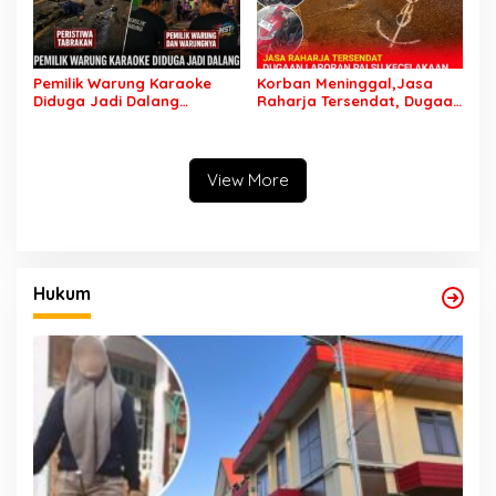
Pemilik Warung Karaoke
Korban Meninggal,Jasa
Diduga Jadi Dalang
Raharja Tersendat, Dugaan
Laporan Palsu Kecelakaan
Laporan Palsu Kecelakaan
Tunggal yang Tewaskan
Tunggal Jadi Pemicu
Samsudin di Jalur Bakalan
– Saygon Purwosari, Jasa
View More
Raharja Jadi Tersendat
Hukum