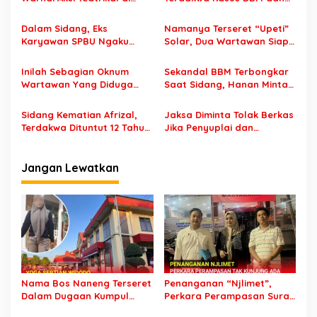
s
Kejaksaan Kota Pasuruan
JPU Legowo Putusan Hakim
i
Dalam Sidang, Eks
Namanya Terseret “Upeti”
p
Karyawan SPBU Ngaku
Solar, Dua Wartawan Siap
Dapat Tips Dari Sopir Saat
Laporkan Abdillah
o
Pengisian Solar
Inilah Sebagian Oknum
Sekandal BBM Terbongkar
s
Wartawan Yang Diduga
Saat Sidang, Hanan Minta
Ikut Nikmati “Duit” Dari
Tidak Buka Setengah Hati
Terdakwa Abdul Wachid
Sidang Kematian Afrizal,
Jaksa Diminta Tolak Berkas
Terdakwa Dituntut 12 Tahun
Jika Penyuplai dan
dan Bayar Restitusi 35 Juta
Penerima Solar Tak Jadi
Tersangka
Jangan Lewatkan
Nama Bos Naneng Terseret
Penanganan “Njlimet”,
Dalam Dugaan Kumpul
Perkara Perampasan Surat
Kebo, Yoga Minta Orang
Mobil Tak Kunjung